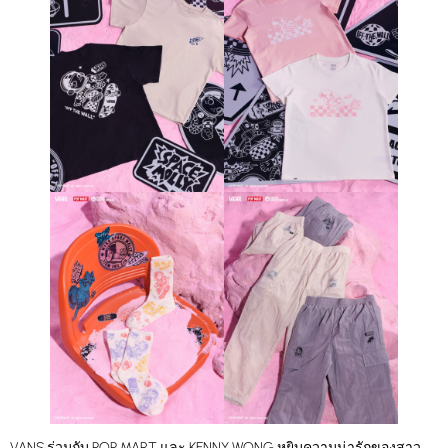
VANS ร่วมกับ POP MART และ KENNY WONG หยิบความน่ารักของสาว