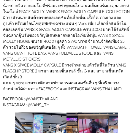
น้อยปากจือ ตากลมโต ที่พร้อมจะพาทุกคนไปเล่นสเก็ตบอร์ดตะลุยอวกาศ
ในสไตล์ SPACE MOLLY VANS X SPACE MOLLY CAPSULE COLLECTON
มีวางจำหน่ายสินค้าครบคอลเลคชั่นทั้งเสื้อเชิ้ต, เสื้อยืด, กางเกง และ
ถุงเท้า พร้อมเงื่อนไขสุดพิเศษเฉพาะแฟน ๆ Vans เพียงเลือกซื้อสินค้าใน
คอลเลคชั่น VANS X SPACE MOLLY CAPSULE ครบ 3,000 บาท ได้รับสิทธิ์
จับฉลากลุ้นรับของขวัญพิเศษหลากหลายไอเท็มทั้งหุ่น VANS X SPACE
MOLLY FIGURE ขนาด 400 % (มูลค่า 6,790 บาท) จำนวนจำกัดเพียง 35
ตัว รวมไปถึงของขวัญพิเศษอื่น ๆ ทั้ง VANS BATH TOWEL, VANS CARPET,
VANS GIANT TOTE BAG, VANS FOLDABLE STOOL, และ VANS
METALLIC STICKERS
VANS X SPACE MOLLY CAPSULE มีวางจำหน่ายแล้ววันนี้ในร้าน VANS
FLAGSHIP STORE 2 สาขา สยามเซ็นเตอร์ ชั้น G และ สาขาเซ็นเทรัล
เวิลด์ ชั้น 3
แฟน ๆ Vans สามารถติดตามข่าวสารคอลเลคชั่นอื่น ๆ ที่เตรียมวาง
จำหน่ายได้ผ่านทาง FACEBOOK และ INSTAGRAM VANS THAILAND
FACEBOOK : @VANSTHAILAND
INSTAGRAM : @VANS_TH