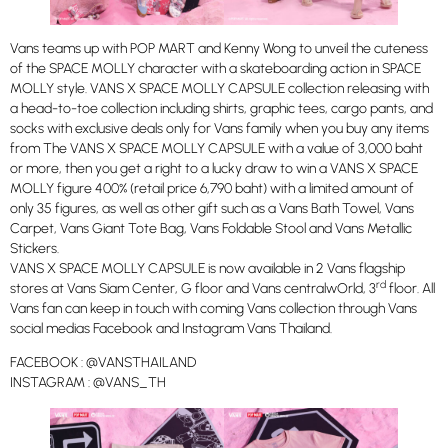
Vans teams up with POP MART and Kenny Wong to unveil the cuteness
of the SPACE MOLLY character with a skateboarding action in SPACE
MOLLY style. VANS X SPACE MOLLY CAPSULE collection releasing with
a head-to-toe collection including shirts, graphic tees, cargo pants, and
socks with exclusive deals only for Vans family when you buy any items
from The VANS X SPACE MOLLY CAPSULE with a value of 3,000 baht
or more, then you get a right to a lucky draw to win a VANS X SPACE
MOLLY figure 400% (retail price 6,790 baht) with a limited amount of
only 35 figures, as well as other gift such as a Vans Bath Towel, Vans
Carpet, Vans Giant Tote Bag, Vans Foldable Stool and Vans Metallic
Stickers.
VANS X SPACE MOLLY CAPSULE is now available in 2 Vans flagship
rd
stores at Vans Siam Center, G floor and Vans centralwOrld, 3
floor. All
Vans fan can keep in touch with coming Vans collection through Vans
social medias Facebook and Instagram Vans Thailand.
FACEBOOK : @VANSTHAILAND
INSTAGRAM : @VANS_TH