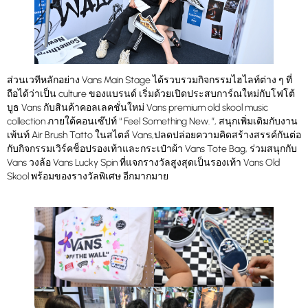
ส่วนเวทีหลักอย่าง Vans Main Stage ได้รวบรวมกิจกรรมไฮไลท์ต่าง ๆ ที่
ถือได้ว่าเป็น culture ของแบรนด์ เริ่มด้วยเปิดประสบการ์ณใหม่กับโฟโต้
บูธ Vans กับสินค้าคอลเลคชั่นใหม่ Vans premium old skool music
collection ภายใต้คอนเซ๊ปท์ “ Feel Something New. ”, สนุกเพิ่มเติมกับงาน
เพ้นท์ Air Brush Tatto ในสไตล์ Vans,ปลดปล่อยความคิดสร้างสรรค์กันต่อ
กับกิจกรรมเวิร์คช็อปรองเท้าและกระเป๋าผ้า Vans Tote Bag, ร่วมสนุกกับ
Vans วงล้อ Vans Lucky Spin ที่แจกรางวัลสูงสุดเป็นรองเท้า Vans Old
Skool พร้อมของรางวัลพิเศษ อีกมากมาย