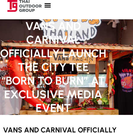
VANS AND
CARNIVAL
OFFICIALLY LAUNCH
THE CITY TEE
“BORN TO BURN” AT
EXCLUSIVE MEDIA
EVENT
VANS AND CARNIVAL OFFICIALLY