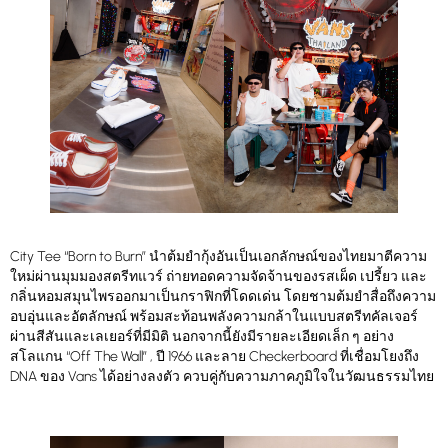
City Tee “Born to Burn” นำต้มยำกุ้งอันเป็นเอกลักษณ์ของไทยมาตีความ
ใหม่ผ่านมุมมองสตรีทแวร์ ถ่ายทอดความจัดจ้านของรสเผ็ด เปรี้ยว และ
กลิ่นหอมสมุนไพรออกมาเป็นกราฟิกที่โดดเด่น โดยชามต้มยำสื่อถึงความ
อบอุ่นและอัตลักษณ์ พร้อมสะท้อนพลังความกล้าในแบบสตรีทคัลเจอร์
ผ่านสีสันและเลเยอร์ที่มีมิติ นอกจากนี้ยังมีรายละเอียดเล็ก ๆ อย่าง
สโลแกน “Off The Wall” , ปี 1966 และลาย Checkerboard ที่เชื่อมโยงถึง
DNA ของ Vans ได้อย่างลงตัว ควบคู่กับความภาคภูมิใจในวัฒนธรรมไทย