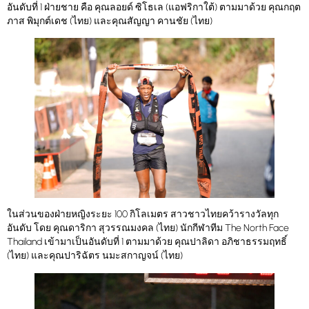
อันดับที่ 1 ฝ่ายชาย คือ คุณลอยด์ ซิโธเล (แอฟริกาใต้) ตามมาด้วย คุณกฤต
ภาส พิมุกต์เดช (ไทย) และคุณสัญญา คานชัย (ไทย)
ในส่วนของฝ่ายหญิงระยะ 100 กิโลเมตร สาวชาวไทยคว้ารางวัลทุก
อันดับ โดย คุณดาริกา สุวรรณมงคล (ไทย) นักกีฬาทีม The North Face
Thailand เข้ามาเป็นอันดับที่ 1 ตามมาด้วย คุณปาลิดา อภิชาธรรมฤทธิ์
(ไทย) และคุณปาริฉัตร นมะสกาญจน์ (ไทย)