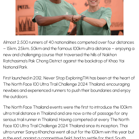
Almost 2,500 runners of 40 nationalities competed over four distances
– 15km, 25km, 50km and the famous 100km ultra distance – enjoying a
new and challenging course that traversed the hills of Nakhon
Ratchasima’s Pak Chong District against the backdrop of Khao Yai
National Park.
First launched in 2012, Never Stop Exploring™ has been at the heart of
The North Face 100 Ultra Trail Challenge 2024 Thailand, encouraging
newbies and experienced runners to push their boundaries and enjoy
the outdoors.
The North Face Thailand events were the first to introduce the 100km
ultra trail distance in Thailand and are now a rite of passage for any
serious trail runner in Thailand. Having competed at every The North
Face 100 Ultra Trail Challenge 2024 Thailand since its inception, Thai
ultra runner Sanya Khanchai went all out for the 100km win this year but
in the end, against a competitive field, had to settle for third. South