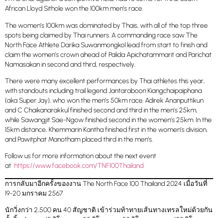
African Lloyd Sithole won the 100km men’s race.
The women’s 100km was dominated by Thais, with all of the top three
spots being claimed by Thai runners. A commanding race saw The
North Face Athlete Darika Suwanmongkol lead from start to finish and
claim the women’s crown ahead of Palida Apichatammarit and Parichat
Namasakan in second and third, respectively.
There were many excellent performances by Thai athletes this year,
with standouts including trail legend Jantaraboon Kiangchaipaiphana
(aka Super Jay), who won the men’s 50km race. Adirek Ananputtikun
and C Chaikanarakkul finished second and third in the men’s 25km,
while Sawangjit Sae-Ngow finished second in the women’s 25km. In the
15km distance, Khemmarin Kantha finished first in the women’s division,
and Pawitphat Manotham placed third in the men’s.
Follow us for more information about the next event
at
https://www.facebook.com/TNF100Thailand
การกลับมาอีกครั้งของงาน The North Face 100 Thailand 2024 เมื่อวันที่
19-20 มกราคม 2567
นักวิ่งกว่า 2,500 คน 40 สัญชาติ เข้าร่วมท้าทายเส้นทางเทรลใหม่ด้วยกัน