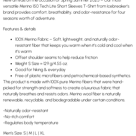
New arrivals on the occasion of Spring Summer 2025 – Our most
versatile Merino 150 Tech Lite Short Sleeves T-Shirt from Icebreaker’s
brand provides comfort, breathability, and odor-resistance for four
seasons worth of adventure.
Features & details
100% Merino Fabric – Soft, lightweight, and naturally odor-
resistant fiber that keeps you warm when it’s cold and cool when
it’s warm
Offset shoulder seams to help reduce friction
Weight S Size = 129 g/4.55 oz.
Good for hiking & everyday
Free of plastic microfibers and petrochemical-based synthetics.
This product is made with 100% pure Merino fibers that were hand-
picked for strength and softness to create a luxurious fabric that
naturally breathes and resists odors. Merino wool fiber is naturally
renewable, recyclable, and biodegradable under certain conditions.
-Naturally odor-resistant
-No-itch comfort
-Regulates body temperature
Men’s Size: S | M | L | XL