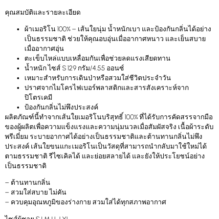
คุณสมบัติและรายละเอียด
ผ้าเมอริโน 100% – เส้นใยนุ่ม น้ำหนักเบา และป้องกันกลิ่นได้อย่าง
เป็นธรรมชาติ ช่วยให้คุณอบอุ่นเมื่ออากาศหนาว และเย็นสบาย
เมื่ออากาศอุ่น
ตะเข็บไหล่แบบเหลื่อมกันเพื่อช่วยลดแรงเสียดทาน
น้ำหนัก ไซส์ S 129 กรัม/4.55 ออนซ์
เหมาะสำหรับการเดินป่าหรือสวมใส่ชีวิตประจำวัน
ปราศจากไมโครไฟเบอร์พลาสติกและสารสังเคราะห์จาก
ปิโตรเคมี
ป้องกันกลิ่นไม่พึงประสงค์
ผลิตภัณฑ์นี้ทำจากเส้นใยเมอริโนบริสุทธิ์ 100% ที่ได้รับการคัดสรรจากมือ
ของผู้ผลิตเพื่อความแข็งแรงและความนุ่มนวลเมื่อสัมผัสจริง เนื้อผ้าระดับ
พรีเมี่ยม ระบายอากาศได้อย่างเป็นธรรมชาติและต้านทานกลิ่นไม่พึง
ประสงค์ เส้นใยขนแกะเมอริโนเป็นวัสดุที่สามารถนำกลับมาใช้ใหม่ได้
ตามธรรมชาติ รีไซเคิลได้ และย่อยสลายได้ และยังให้ประโยชน์อย่าง
เป็นธรรมชาติ
– ต้านทานกลิ่น
– สวมใส่สบาย ไม่คัน
– ควบคุมอุณหภูมิของร่างกาย สวมใส่ได้ทุกสภาพอากาศ