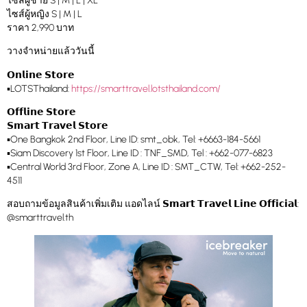
ไซส์ผู้ชาย S | M | L | XL
ไซส์ผู้หญิง S | M | L
ราคา 2,990 บาท
วางจำหน่ายแล้ววันนี้
𝗢𝗻𝗹𝗶𝗻𝗲 𝗦𝘁𝗼𝗿𝗲
▪️LOTSThailand:
https://smarttravel.lotsthailand.com/
𝗢𝗳𝗳𝗹𝗶𝗻𝗲 𝗦𝘁𝗼𝗿𝗲
𝗦𝗺𝗮𝗿𝘁 𝗧𝗿𝗮𝘃𝗲𝗹 𝗦𝘁𝗼𝗿𝗲
▪️One Bangkok 2nd Floor, Line ID: smt_obk, Tel: +6663-184-5661
▪️Siam Discovery 1st Floor, Line ID : TNF_SMD, Tel : +662-077-6823
▪️Central World 3rd Floor, Zone A, Line ID : SMT_CTW, Tel: +662-252-
4511
สอบถามข้อมูลสินค้าเพิ่มเติม แอดไลน์ 𝗦𝗺𝗮𝗿𝘁 𝗧𝗿𝗮𝘃𝗲𝗹 𝗟𝗶𝗻𝗲 𝗢𝗳𝗳𝗶𝗰𝗶𝗮𝗹:
@smarttravel.th