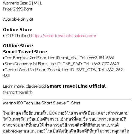
Women’s Size: S | M | L
Price: 2,990 Baht
Available only at
𝗢𝗻𝗹𝗶𝗻𝗲 𝗦𝘁𝗼𝗿𝗲
▪️LOTSThailand:
https://smarttravel.lotsthailand.com/
𝗢𝗳𝗳𝗹𝗶𝗻𝗲 𝗦𝘁𝗼𝗿𝗲
𝗦𝗺𝗮𝗿𝘁 𝗧𝗿𝗮𝘃𝗲𝗹 𝗦𝘁𝗼𝗿𝗲
▪️One Bangkok 2nd Floor, Line ID: smt_obk, Tel: +6663-184-5661
▪️Siam Discovery 1st Floor, Line ID : TNF_SMD, Tel : +662-077-6823
▪️Central World 3rd Floor, Zone A, Line ID : SMT_CTW, Tel: +662-252-
4511
Learn more, please add 𝗦𝗺𝗮𝗿𝘁 𝗧𝗿𝗮𝘃𝗲𝗹 𝗟𝗶𝗻𝗲 𝗢𝗳𝗳𝗶𝗰𝗶𝗮𝗹:
@smarttravel.th
Merino 150 Tech Lite Short Sleeve T-Shirt
ใหม่ล่าสุด เสื้อยืดแขนสั้น 100% เมอริโนเกรดพรีเมี่ยม เหมาะสำหรับสวม
ใส่ในทุกๆวัน หรือแม้แต่กิจกรรมเอ้าดอร์ที่คุณชื่นชอบ เพราะคุณสมบัติ
จากธรรมชาติที่มอบให้ ผ่านกรรมวิธีการผลิตที่พิถีพิถันจากแบรนด์
icebreaker ขนแกะเมอริโนเป็นจึงเป็นตัวเลือกที่ดีที่สุดไม่ว่าจะฤดูกาลใด