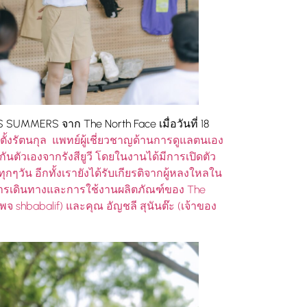
MERS จาก The North Face เมื่อวันที่ 18
รีตั้งรัตนกุล
แพทย์ผู้เชี่ยวชาญด้านการดูแลตนเอง
ันตัวเองจากรังสียูวี โดยในงานได้มีการเปิดตัว
ุกๆวัน อีกทั้งเรายังได้รับเกียรติจากผู้หลงใหลใน
าวการเดินทางและการใช้งานผลิตภัณฑ์ของ The
จ shbabalif) และคุณ อัญชลี สุนันต๊ะ (เจ้าของ