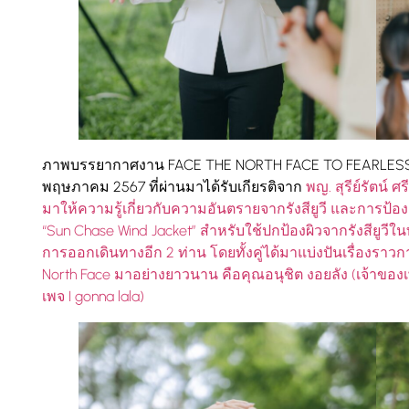
ภาพบรรยากาศงาน FACE THE NORTH FACE TO FEARLESS SUM
พฤษภาคม 2567 ที่ผ่านมาได้รับเกียรติจาก
พญ. สุรีย์รัตน์ ศ
มาให้ความรู้เกี่ยวกับความอันตรายจากรังสียูวี และการป้องก
“Sun Chase Wind Jacket” สำหรับใช้ปกป้องผิวจากรังสียูวีในท
การออกเดินทางอีก 2 ท่าน โดยทั้งคู่ได้มาแบ่งปันเรื่องร
North Face มาอย่างยาวนาน คือคุณอนุชิต งอยลัง (เจ้าของเพ
เพจ I gonna lala)